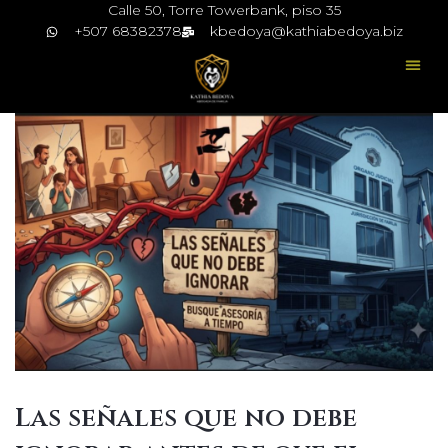
Calle 50, Torre Towerbank, piso 35
+507 68382378
kbedoya@kathiabedoya.biz
Las señales que no debe