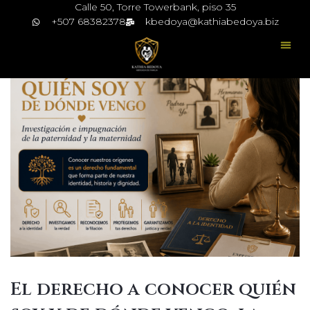
Calle 50, Torre Towerbank, piso 35
+507 68382378
kbedoya@kathiabedoya.biz
El derecho a conocer quién