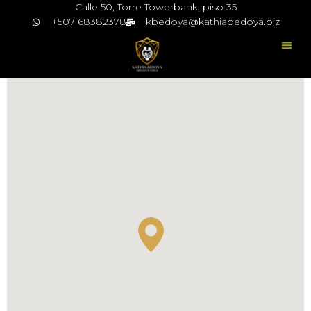
Calle 50, Torre Towerbank, piso 35
+507 68382378
kbedoya@kathiabedoya.biz