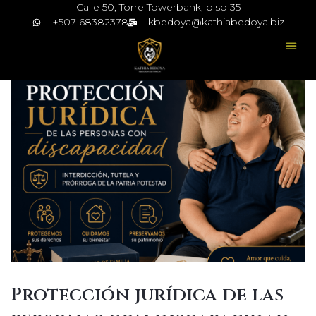
Calle 50, Torre Towerbank, piso 35
+507 68382378
kbedoya@kathiabedoya.biz
Protección jurídica de las