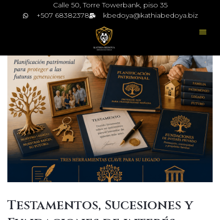
Calle 50, Torre Towerbank, piso 35
+507 68382378
kbedoya@kathiabedoya.biz
Testamentos, Sucesiones y