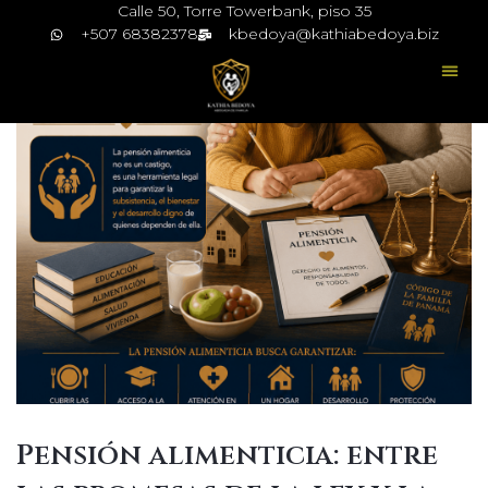
Calle 50, Torre Towerbank, piso 35
+507 68382378
kbedoya@kathiabedoya.biz
Pensión alimenticia: entre