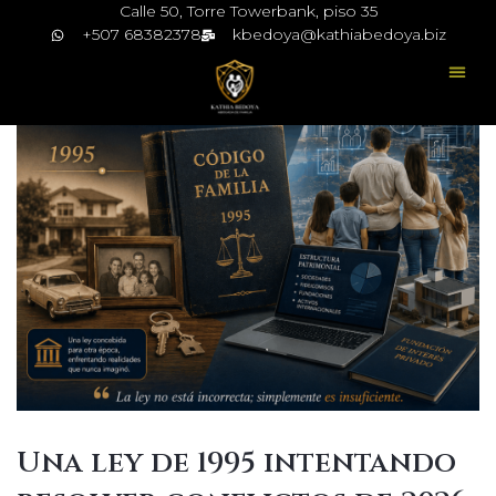
Calle 50, Torre Towerbank, piso 35
+507 68382378
kbedoya@kathiabedoya.biz
Una ley de 1995 intentando