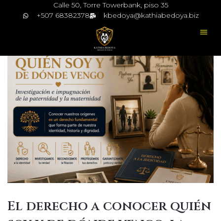
Calle 50, Torre Towerbank, piso 35
+507 68382378
kbedoya@kathiabedoya.biz
El derecho a conocer quién